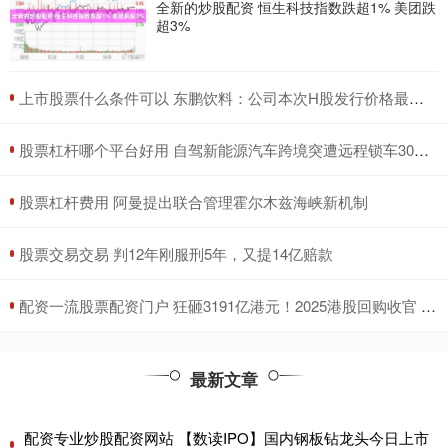
全新的炒股配资 恒生科技指数跌超1% 美团跌
超3%
​上市股票什么条件可以 东鹏饮料：公司本次H股发行价格最高不超过每股248港元
​股票杠杆哪个平台好用 自驾新能源汽车跨境突遭远程锁车30多小时 车主：事前未提醒出境会被锁车
​股票杠杆费用 阿曼提出联合管理霍尔木兹海峡新机制
​股票交易交易 判12年刚服刑5年，又提14亿赔款
​配资一流股票配资门户 狂砸3191亿港元！2025港股回购收官 腾讯独揽1/4 连续四年“称王”
最新文章
配资专业炒股配资网站 【数读IPO】国内钢板钻龙头今日上市