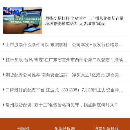
股指交易杠杆 全省首个！广州从化创新存量
垃圾掺烧模式助力“无废城市”建设
​上市股票什么条件可以 东鹏饮料：公司本次H股发行价格最高不超过每股248港元
​杠杆买股 台风“蝴蝶”在广东省雷州市西部沿海二次登陆！持续输出强风雨！
​期货配资公司推荐 南向资金追踪｜净买入近1亿港元 加仓美团及中海油减持腾讯
​口碑最好的配资平台 江波龙（301308）7月28日主力资金净卖出2651.84万元
​常州期货配资 “双十二”名酒价格再失守，拐点到底何时来？
倍顺网
配资炒股网
股票配资炒股