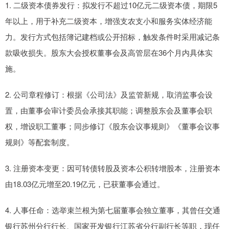
1. 二级资本债券发行：拟发行不超过10亿元二级资本债，期限5
年以上，用于补充二级资本，增强支农支小和服务实体经济能
力。发行方式包括簿记建档或公开招标，触发条件时采用减记条
款吸收损失。股东大会授权董事会及高管层在36个月内具体实
施。
2. 公司章程修订：根据《公司法》及监管新规，取消监事会设
置，由董事会审计委员会承接其职能；调整股东会及董事会职
权，增设职工董事；同步修订《股东会议事规则》《董事会议事
规则》等配套制度。
3. 注册资本变更：因可转债转股及资本公积转增股本，注册资本
由18.03亿元增至20.19亿元，已获董事会通过。
4. 人事任命：选举束兰根为第七届董事会独立董事，其曾任交通
银行苏州分行行长、国家开发银行江苏省分行副行长等职，现任