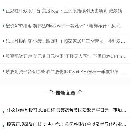
​正规杠杆炒股平台 美股收盘：三大股指续创历史新高 戴尔领衔科技股狂欢
​配资APP排名 英伟达Blackwell“一芯难求”？韦德布什：从来未见如此供应紧张局面！
​线上炒股配资 业绩止跌回升！顾家家居前三季营收、净利双增，拟定增超19亿扩产能
​股票配资开户 美元兑日元被困“干预无人区”，下周日本CPI与美联储决议谁将引爆弹簧？
​炒股配资平台有哪些 春兰股份(600854.SH)发布一季度业绩，归母净利润147万元，同比下降50.49%
最新文章
什么软件炒股可以加杠杆 贝莱德称美国卖欧元买日元一事加剧地缘政治风险
股票正规融资门槛 英杰电气：公司整体订单以及半导体行业的订单仍维持较好的同比增长水平