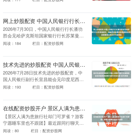
小米澎程N90 Max搭载由速腾聚创（Ro....
网上炒股配资 中国人民银行行长潘功胜会见哈萨克斯坦国家银行行长苏莱曼诺夫、金融市场监管和发展署署长阿贝尔卡瑟莫娃
2026年7月30日，中国人民银行行长潘功
胜会见哈萨克斯坦国家银行行长苏莱曼诺
夫、金融市场监管和发展署署长阿贝尔卡
阅读：184
栏目：配资炒股网
瑟莫娃，双方就全球经济金融形势以及中
哈双边金融....
技术先进的炒股配资 中国人民银行副行长宣昌能会见印度尼西亚银行副行长托马斯·吉万多诺
2026年7月28日技术先进的炒股配资，中
国人民银行副行长宣昌能会见印度尼西亚
银行副行长托马斯·吉万多诺。双方就中印
阅读：193
栏目：配资炒股网
尼经济形势和双边金融合作等议题进行了
交流。....
在线配资炒股开户 景区人满为患旅行社却门可罗雀？游客宁愿睡车里也不跟团
【景区人满为患旅行社却门可罗雀？游客
宁愿睡车里也不跟团】最近跟同行聊天在
线配资炒股开户，大家都在说日子太难
阅读：80
栏目：配资炒股网