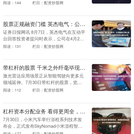
么软件炒股可以加杠杆，加剧了地缘政治
阅读：144
栏目：配资炒股网
风险，并进一步削弱了长期政府公债的吸
引力。 该公司欧....
股票正规融资门槛 英杰电气：公司整体订单以及半导体行业的订单仍维持较好的同比增长水平
证券日报网讯 8月7日，英杰电气在互动平
台回答投资者提问时表示，公司在4月28
日2025年年报披露后的多场投资者调研交
阅读：131
栏目：配资炒股网
流活动中，已多次提及公司2026年订单同
比....
带杠杆的股票 千米之外纤毫毕现，览沃傲览发布工业级激光雷达Avia 2
激光雷达应用场景正从智能驾驶向更多元
领域延伸。7月30日带杠杆的股票，览沃
科技（Livox）正式发布新一代工业级旗舰
阅读：112
栏目：配资炒股网
激光雷达——傲览 Avia 2。该产品实现
了....
杠杆资本分配业务 看得更周全，速腾聚创独家供应小米澎程后向激光雷达
7月30日，小米汽车举行澎程系列技术发
布会，正式发布SkyNomad小米澎程智能
可变大空间SUV。其中，大七座旗舰车型
阅读：177
栏目：配资炒股网