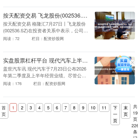
更高，办理离境退....
按天配资交易 飞龙股份(002536.SZ)：电子泵系列现已形成较为完善的产品矩阵，目前功率覆盖8W—40kW
按天配资交易 格隆汇7月27日丨飞龙股份
(002536.SZ)在投资者关系中表示，公司电
子泵系列现已形成较为完善的产品矩阵，
阅读：72
栏目：配资炒股网
目前功率覆盖8W—40kW，适配12....
实盘股票杠杆平台 现代汽车上半年营业利润同比下滑25.8%
盖世汽车讯 现代汽车于7月23日公布2026
年第二季度及上半年经营业绩。尽管公司
实现历史最高季度和上半年营收，但盈利
阅读：176
栏目：配资炒股网
能力显著承压。 数据显示，现代汽车第二
季度合....
共
首
1
2
3
4
5
6
7
8
9
10
11
下
末
19
页
一
页
页
页
22
条