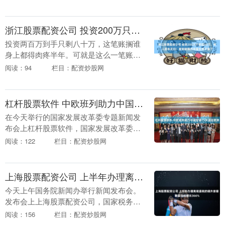
熬。景区游客量蹭蹭往上涨，可不少旅行
社的接团量直接砍了....
浙江股票配资公司 投资200万只拿回80万，有人血本无归！曾能躺赚的民宿生意不香了
投资两百万到手只剩八十万，这笔账搁谁
身上都得肉疼半年。可就是这么一笔账浙
江股票配资公司，正在云南大理的民宿圈
阅读：94
栏目：配资炒股网
里反复上演。 曾几何时，一到七月中旬，
苍山脚下、洱海....
杠杆股票软件 中欧班列助力中国空调15天运往欧洲
在今天举行的国家发展改革委专题新闻发
布会上杠杆股票软件，国家发展改革委有
关负责人表示，中欧班列已通达欧洲26个
阅读：122
栏目：配资炒股网
国家236个城市。 据介绍，中欧班列运输
货物品类已....
上海股票配资公司 上半年办理离境退税的境外旅客数量同比增长366%
今天上午国务院新闻办举行新闻发布会。
发布会上上海股票配资公司，国家税务总
局相关负责人介绍，今年以来，税务部门
阅读：156
栏目：配资炒股网
持续提升办税缴费便利度，百姓办理效率