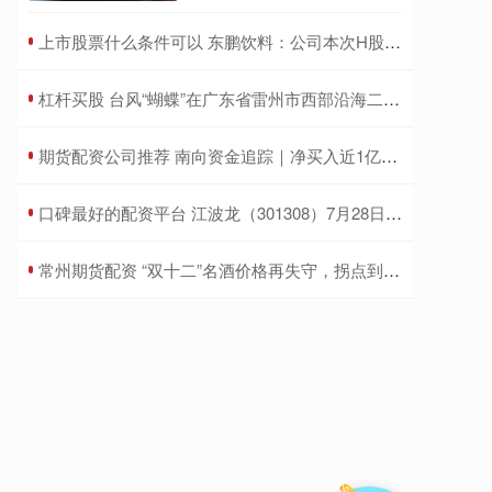
​上市股票什么条件可以 东鹏饮料：公司本次H股发行价格最高不超过每股248港元
​杠杆买股 台风“蝴蝶”在广东省雷州市西部沿海二次登陆！持续输出强风雨！
​期货配资公司推荐 南向资金追踪｜净买入近1亿港元 加仓美团及中海油减持腾讯
​口碑最好的配资平台 江波龙（301308）7月28日主力资金净卖出2651.84万元
​常州期货配资 “双十二”名酒价格再失守，拐点到底何时来？