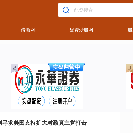
倍顺网
配资炒股网
股
列寻求美国支持扩大对黎真主党打击