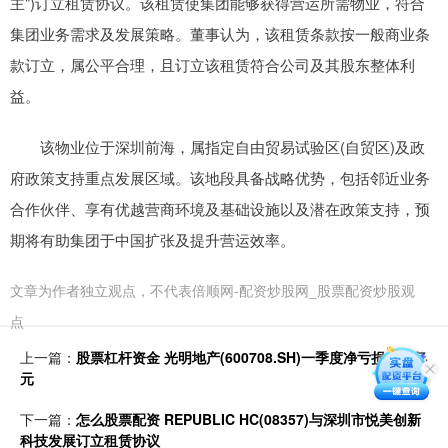
主")订立租赁协议。该租赁使集团能够获得营运所需物业，符合
集团业务需求及发展策略。董事认为，该租赁条款按一般商业条
款订立，属公平合理，且订立该租赁符合公司及其股东整体利
益。
该物业位于深圳前海，属指定自由贸易试验区(自贸区)及政
府政策支持重点发展区域。该地段具备战略优势，包括邻近业务
合作伙伴、享有优越营商环境及基础设施以及潜在政策支持，预
期将有助集团于中国扩张及提升营运效率。
文章为作者独立观点，不代表倍顺网-配资炒股网_股票配资炒股观
点
上一篇：
股票杠杆资金 光明地产(600708.SH)一季度净亏损2.34亿
元
下一篇：
怎么股票配资 REPUBLIC HC(08357)与深圳市悦美创新
科技发展订立租赁协议