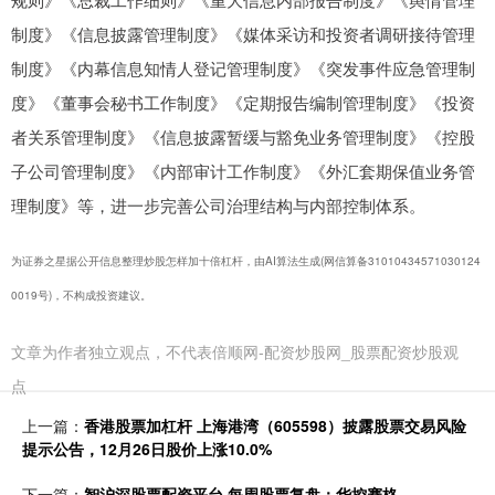
制度》《信息披露管理制度》《媒体采访和投资者调研接待管理
制度》《内幕信息知情人登记管理制度》《突发事件应急管理制
度》《董事会秘书工作制度》《定期报告编制管理制度》《投资
者关系管理制度》《信息披露暂缓与豁免业务管理制度》《控股
子公司管理制度》《内部审计工作制度》《外汇套期保值业务管
理制度》等，进一步完善公司治理结构与内部控制体系。
为证券之星据公开信息整理炒股怎样加十倍杠杆，由AI算法生成(网信算备31010434571030124
0019号)，不构成投资建议。
文章为作者独立观点，不代表倍顺网-配资炒股网_股票配资炒股观
点
上一篇：
香港股票加杠杆 上海港湾（605598）披露股票交易风险
提示公告，12月26日股价上涨10.0%
下一篇：
智沪深股票配资平台 每周股票复盘：华控赛格