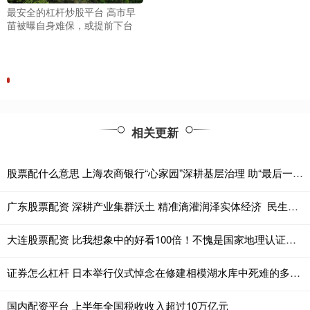
最安全的杠杆炒股平台 高市早
苗被曝自身难保，或提前下台
相关更新
股票配什么意思 上海农商银行“心家园”深耕基层治理 助“最后一公里”成“最美一公里”
广东股票配资 深耕产业集群沃土 精准滴灌润泽实体经济 民生银行以金融“活水”助力重庆摩托车产业高质量发展
大连股票配资 比我想象中的好看100倍！不愧是国家地理认证，超级治愈
证券怎么杠杆 日本举行仪式悼念在修建相模湖水库中死难的多国劳工(4)
国内配资平台 上半年全国税收收入超过10万亿元