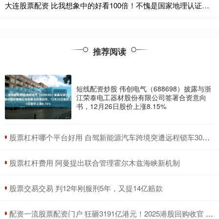
大连股票配资 比我想象中的好看100倍！不愧是国家地理认证，超级治愈
推荐阅读
短线配资炒股 伟创电气（688698）披露与浙
江荣泰电工器材股份有限公司签署合资意向
书，12月26日股价上涨8.15%
​股票杠杆哪个平台好用 自驾新能源汽车跨境突遭远程锁车30多小时 车主：事前未提醒出境会被锁车
​股票杠杆费用 阿曼提出联合管理霍尔木兹海峡新机制
​股票交易交易 判12年刚服刑5年，又提14亿赔款
​配资一流股票配资门户 狂砸3191亿港元！2025港股回购收官 腾讯独揽1/4 连续四年“称王”