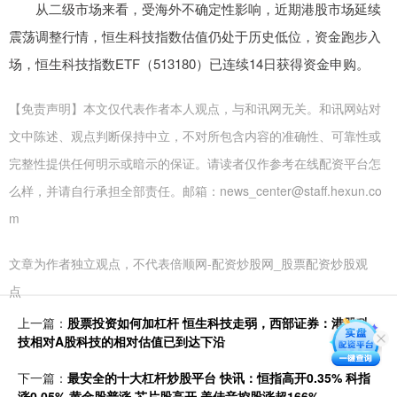
从二级市场来看，受海外不确定性影响，近期港股市场延续
震荡调整行情，恒生科技指数估值仍处于历史低位，资金跑步入
场，恒生科技指数ETF（513180）已连续14日获得资金申购。
【免责声明】本文仅代表作者本人观点，与和讯网无关。和讯网站对
文中陈述、观点判断保持中立，不对所包含内容的准确性、可靠性或
完整性提供任何明示或暗示的保证。请读者仅作参考在线配资平台怎
么样，并请自行承担全部责任。邮箱：news_center@staff.hexun.co
m
文章为作者独立观点，不代表倍顺网-配资炒股网_股票配资炒股观
点
上一篇：
股票投资如何加杠杆 恒生科技走弱，西部证券：港股科
技相对A股科技的相对估值已到达下沿
下一篇：
最安全的十大杠杆炒股平台 快讯：恒指高开0.35% 科指
涨0.05% 黄金股普涨 芯片股高开 美佳音控股涨超166%