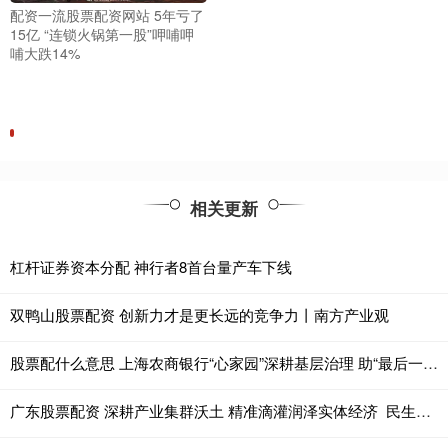
配资一流股票配资网站 5年亏了
15亿 “连锁火锅第一股”呷哺呷
哺大跌14%
相关更新
杠杆证券资本分配 神行者8首台量产车下线
双鸭山股票配资 创新力才是更长远的竞争力丨南方产业观
股票配什么意思 上海农商银行“心家园”深耕基层治理 助“最后一公里”成“最美一公里”
广东股票配资 深耕产业集群沃土 精准滴灌润泽实体经济 民生银行以金融“活水”助力重庆摩托车产业高质量发展