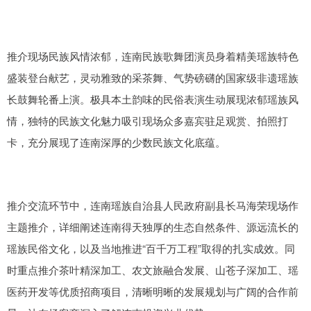
推介现场民族风情浓郁，连南民族歌舞团演员身着精美瑶族特色
盛装登台献艺，灵动雅致的采茶舞、气势磅礴的国家级非遗瑶族
长鼓舞轮番上演。极具本土韵味的民俗表演生动展现浓郁瑶族风
情，独特的民族文化魅力吸引现场众多嘉宾驻足观赏、拍照打
卡，充分展现了连南深厚的少数民族文化底蕴。
推介交流环节中，连南瑶族自治县人民政府副县长马海荣现场作
主题推介，详细阐述连南得天独厚的生态自然条件、源远流长的
瑶族民俗文化，以及当地推进“百千万工程”取得的扎实成效。同
时重点推介茶叶精深加工、农文旅融合发展、山苍子深加工、瑶
医药开发等优质招商项目，清晰明晰的发展规划与广阔的合作前