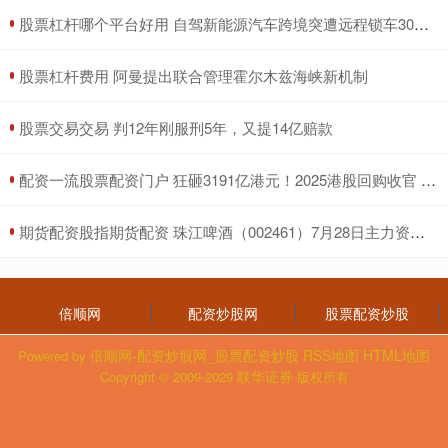
​股票杠杆哪个平台好用 自驾新能源汽车跨境突遭远程锁车30多小时 车主：事前未提醒出境会被锁车
​股票杠杆费用 阿曼提出联合管理霍尔木兹海峡新机制
​股票交易交易 判12年刚服刑5年，又提14亿赔款
​配资一流股票配资门户 狂砸3191亿港元！2025港股回购收官 腾讯独揽1/4 连续四年“称王”
​期货配资股指期货配资 珠江啤酒（002461）7月28日主力资金净卖出1181.82万元
倍顺网
配资炒股网
股票配资炒股
倍顺网-配资炒股网_股票配资炒股
RSS地图
HTML地图
Powered by
联华证券
Copyright
© 2009-2029
版权所有