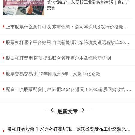
算法“溢出”：从硬核工业到智能生活｜直击广
交会
​上市股票什么条件可以 东鹏饮料：公司本次H股发行价格最高不超过每股248港元
​股票杠杆哪个平台好用 自驾新能源汽车跨境突遭远程锁车30多小时 车主：事前未提醒出境会被锁车
​股票杠杆费用 阿曼提出联合管理霍尔木兹海峡新机制
​股票交易交易 判12年刚服刑5年，又提14亿赔款
​配资一流股票配资门户 狂砸3191亿港元！2025港股回购收官 腾讯独揽1/4 连续四年“称王”
最新文章
带杠杆的股票 千米之外纤毫毕现，览沃傲览发布工业级激光雷达Avia 2