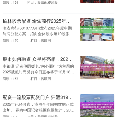
学生资助体系等重点任务互联网配资股
阅读：191
栏目：股票配资炒股
票，推动学生资助工作取得新进展新成
效。 资助政策体....
榆林股票配资 渝农商行2025年度中期利润分配方案：拟10派2.0336元
渝农商行(601077.SH)发布2025年度中期
利润分配方案，拟向全体股东每10股派发
现金红利2.0336元(含税)。 为证券之星据
阅读：170
栏目：倍顺网
公开信息整理，由AI算法生....
股市如何融资 众星将亮相，2025搜狐时尚盛典将于12.18启幕
南都讯 记者傅圆媛 以“向心而行”为主题的
2025搜狐时尚盛典今日宣布将于12月18日
在北京盛大启幕。盛典聚焦“情绪价值”，
阅读：157
栏目：倍顺网
荟萃影视、音乐、综艺、时尚等多领域
艺....
配资一流股票配资门户 狂砸3191亿港元！2025港股回购收官 腾讯独揽1/4 连续四年“称王”
2025年已经收官，港股全年回购数据正式
出炉。 券商中国记者根据数据统计，2025
年全年有307家H股公司发起了回购，合计
阅读：199
栏目：股票配资炒股