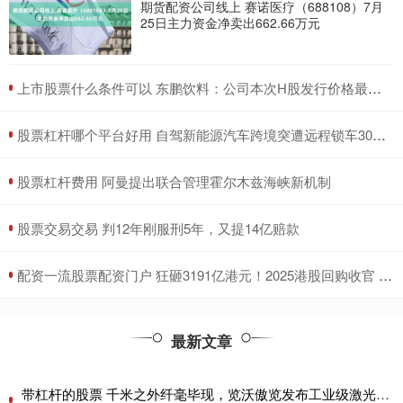
期货配资公司线上 赛诺医疗（688108）7月
25日主力资金净卖出662.66万元
​上市股票什么条件可以 东鹏饮料：公司本次H股发行价格最高不超过每股248港元
​股票杠杆哪个平台好用 自驾新能源汽车跨境突遭远程锁车30多小时 车主：事前未提醒出境会被锁车
​股票杠杆费用 阿曼提出联合管理霍尔木兹海峡新机制
​股票交易交易 判12年刚服刑5年，又提14亿赔款
​配资一流股票配资门户 狂砸3191亿港元！2025港股回购收官 腾讯独揽1/4 连续四年“称王”
最新文章
带杠杆的股票 千米之外纤毫毕现，览沃傲览发布工业级激光雷达Avia 2