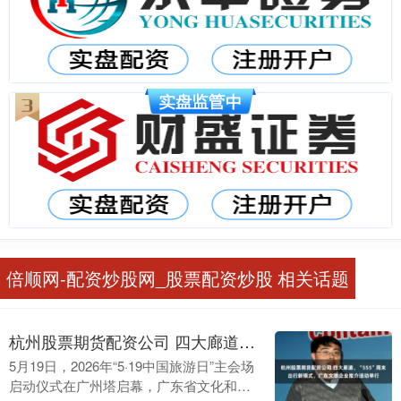
倍顺网-配资炒股网_股票配资炒股 相关话题
杭州股票期货配资公司 四大廊道、“555”周末出行新模式，广东文旅企业推介活动举行
5月19日，2026年“5·19中国旅游日”主会场
启动仪式在广州塔启幕，广东省文化和旅