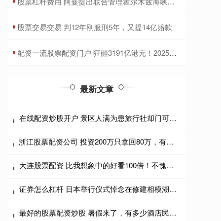
​股票杠杆费用 阿曼提出联合管理霍尔木兹海峡新机制
​股票交易交易 判12年刚服刑5年，又提14亿赔款
​配资一流股票配资门户 狂砸3191亿港元！2025港股回购收官 腾讯独揽1/4 连续四年“称王”
最新文章
在线配资炒股开户 景区人满为患旅行社却门可罗雀？游客宁愿睡车里也不跟团
浙江股票配资公司 投资200万只拿回80万，有人血本无归！曾能躺赚的民宿生意不香了
大连股票配资 比我想象中的好看100倍！不愧是国家地理认证，超级治愈
证券怎么杠杆 日本举行仪式悼念在修建相模湖水库中死难的多国劳工(4)
最好的股票配资炒股 暑假来了，有多少酒店民宿老板根本笑不出来？