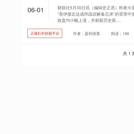
财联社5月30日讯（编辑史正丞）昨夜今
06-01
“美伊接近达成停战谅解备忘录”的背景中
收盘均小幅上涨，并刷新历史新....
作者：盈利侠客
阅读：199
正规杠杆炒股平台
共 1