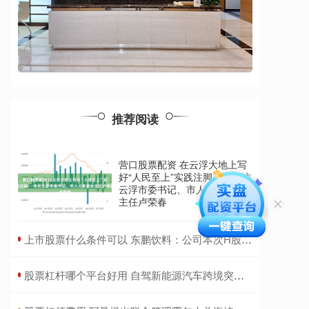
推荐阅读
营口股票配资 在云浮大地上写
好“人民至上”实践注脚——专访
云浮市委书记、市人大常委会
主任卢荣春
​上市股票什么条件可以 东鹏饮料：公司本次H股发行价格最高不超过每股248港元
​股票杠杆哪个平台好用 自驾新能源汽车跨境突遭远程锁车30多小时 车主：事前未提醒出境会被锁车