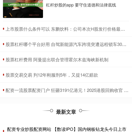
杠杆炒股的app 要守住道德和法律底线
​上市股票什么条件可以 东鹏饮料：公司本次H股发行价格最高不超过每股248港元
​股票杠杆哪个平台好用 自驾新能源汽车跨境突遭远程锁车30多小时 车主：事前未提醒出境会被锁车
​股票杠杆费用 阿曼提出联合管理霍尔木兹海峡新机制
​股票交易交易 判12年刚服刑5年，又提14亿赔款
​配资一流股票配资门户 狂砸3191亿港元！2025港股回购收官 腾讯独揽1/4 连续四年“称王”
最新文章
配资专业炒股配资网站 【数读IPO】国内钢板钻龙头今日上市