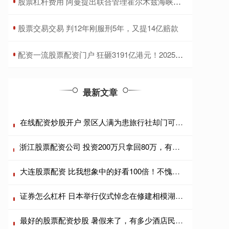
​股票杠杆费用 阿曼提出联合管理霍尔木兹海峡新机制
​股票交易交易 判12年刚服刑5年，又提14亿赔款
​配资一流股票配资门户 狂砸3191亿港元！2025港股回购收官 腾讯独揽1/4 连续四年“称王”
最新文章
在线配资炒股开户 景区人满为患旅行社却门可罗雀？游客宁愿睡车里也不跟团
浙江股票配资公司 投资200万只拿回80万，有人血本无归！曾能躺赚的民宿生意不香了
大连股票配资 比我想象中的好看100倍！不愧是国家地理认证，超级治愈
证券怎么杠杆 日本举行仪式悼念在修建相模湖水库中死难的多国劳工(4)
最好的股票配资炒股 暑假来了，有多少酒店民宿老板根本笑不出来？