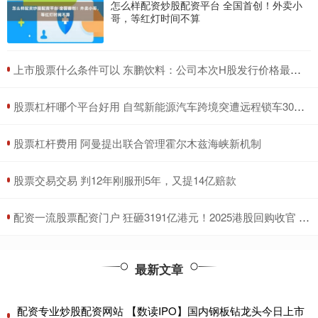
怎么样配资炒股配资平台 全国首创！外卖小
哥，等红灯时间不算
​上市股票什么条件可以 东鹏饮料：公司本次H股发行价格最高不超过每股248港元
​股票杠杆哪个平台好用 自驾新能源汽车跨境突遭远程锁车30多小时 车主：事前未提醒出境会被锁车
​股票杠杆费用 阿曼提出联合管理霍尔木兹海峡新机制
​股票交易交易 判12年刚服刑5年，又提14亿赔款
​配资一流股票配资门户 狂砸3191亿港元！2025港股回购收官 腾讯独揽1/4 连续四年“称王”
最新文章
配资专业炒股配资网站 【数读IPO】国内钢板钻龙头今日上市