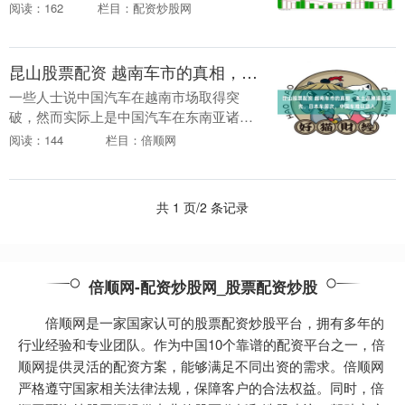
上场。一年后，她回到第七届“南粤家政”
阅读：162
栏目：配资炒股网
羊城行动技能竞赛开幕式现场，身份从选
手变成了分享嘉....
昆山股票配资 越南车市的真相，本土品牌遥遥领先，日本车居次，中国车难以进入
一些人士说中国汽车在越南市场取得突
破，然而实际上是中国汽车在东南亚诸多
市场之中，只有越南市场是中国汽车难以
阅读：144
栏目：倍顺网
突破的市场昆山股票配资，在东南亚其他
市场有可能取得优势....
共 1 页/2 条记录
倍顺网-配资炒股网_股票配资炒股
倍顺网是一家国家认可的股票配资炒股平台，拥有多年的
行业经验和专业团队。作为中国10个靠谱的配资平台之一，倍
顺网提供灵活的配资方案，能够满足不同出资的需求。倍顺网
严格遵守国家相关法律法规，保障客户的合法权益。同时，倍