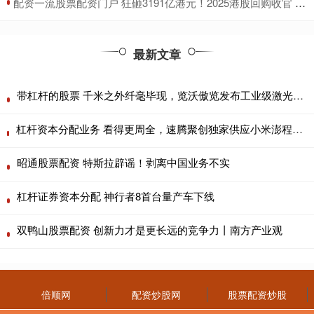
​配资一流股票配资门户 狂砸3191亿港元！2025港股回购收官 腾讯独揽1/4 连续四年“称王”
最新文章
带杠杆的股票 千米之外纤毫毕现，览沃傲览发布工业级激光雷达Avia 2
杠杆资本分配业务 看得更周全，速腾聚创独家供应小米澎程后向激光雷达
昭通股票配资 特斯拉辟谣！剥离中国业务不实
杠杆证券资本分配 神行者8首台量产车下线
双鸭山股票配资 创新力才是更长远的竞争力丨南方产业观
倍顺网
配资炒股网
股票配资炒股