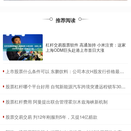
推荐阅读
杠杆交易股票软件 高通加持 小米注资：这家
上海ODM巨头赴港上市首日大涨
​上市股票什么条件可以 东鹏饮料：公司本次H股发行价格最高不超过每股248港元
​股票杠杆哪个平台好用 自驾新能源汽车跨境突遭远程锁车30多小时 车主：事前未提醒出境会被锁车
​股票杠杆费用 阿曼提出联合管理霍尔木兹海峡新机制
​股票交易交易 判12年刚服刑5年，又提14亿赔款