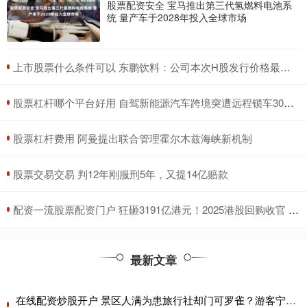
股票配资安全 宝马推出第三代氢燃料电池系
统 量产车于2028年投入全球市场
​上市股票什么条件可以 东鹏饮料：公司本次H股发行价格最高不超过每股248港元
​股票杠杆哪个平台好用 自驾新能源汽车跨境突遭远程锁车30多小时 车主：事前未提醒出境会被锁车
​股票杠杆费用 阿曼提出联合管理霍尔木兹海峡新机制
​股票交易交易 判12年刚服刑5年，又提14亿赔款
​配资一流股票配资门户 狂砸3191亿港元！2025港股回购收官 腾讯独揽1/4 连续四年“称王”
最新文章
在线配资炒股开户 景区人满为患旅行社却门可罗雀？游客宁愿睡车里也不跟团