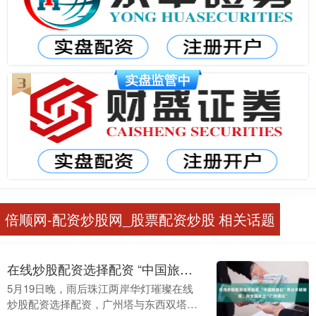
倍顺网-配资炒股网_股票配资炒股 相关话题
在线炒股配资选择配资 “中国旅游日”秀出羊城璀璨，向全国发出“广州倡议”
5月19日晚，雨后珠江两岸华灯璀璨在线
炒股配资选择配资，广州塔与东西双塔凌