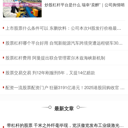
炒股杠杆平台是什么 瑞幸“卖醉”｜公司舆情哨
​上市股票什么条件可以 东鹏饮料：公司本次H股发行价格最高不超过每股248港元
​股票杠杆哪个平台好用 自驾新能源汽车跨境突遭远程锁车30多小时 车主：事前未提醒出境会被锁车
​股票杠杆费用 阿曼提出联合管理霍尔木兹海峡新机制
​股票交易交易 判12年刚服刑5年，又提14亿赔款
​配资一流股票配资门户 狂砸3191亿港元！2025港股回购收官 腾讯独揽1/4 连续四年“称王”
最新文章
带杠杆的股票 千米之外纤毫毕现，览沃傲览发布工业级激光雷达Avia 2