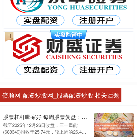
倍顺网-配资炒股网_股票配资炒股 相关话题
股票杠杆哪家好 每周股票复盘：三一重能（688349）高管减持1.0万股占总股本0.0008%
截至2025年12月26日收盘，三一重能
(688349)报收于25.74元，较上周的26.4元