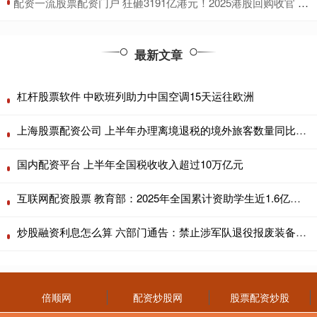
​配资一流股票配资门户 狂砸3191亿港元！2025港股回购收官 腾讯独揽1/4 连续四年“称王”
最新文章
杠杆股票软件 中欧班列助力中国空调15天运往欧洲
上海股票配资公司 上半年办理离境退税的境外旅客数量同比增长366%
国内配资平台 上半年全国税收收入超过10万亿元
互联网配资股票 教育部：2025年全国累计资助学生近1.6亿人次
炒股融资利息怎么算 六部门通告：禁止涉军队退役报废装备销售活动
倍顺网
配资炒股网
股票配资炒股